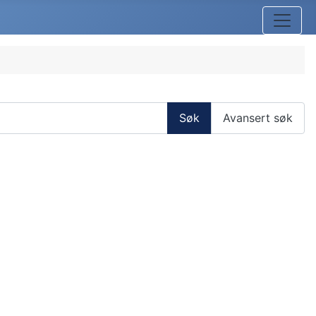
Søk
Avansert søk