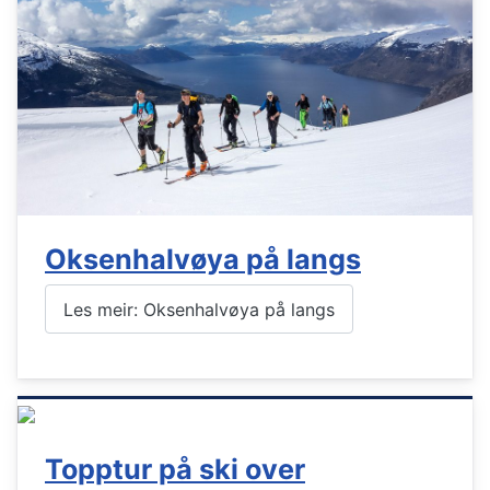
Oksenhalvøya på langs
Les meir: Oksenhalvøya på langs
Topptur på ski over