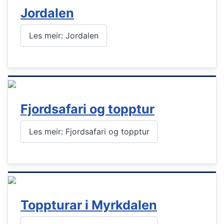
Jordalen
Les meir: Jordalen
Fjordsafari og topptur
Les meir: Fjordsafari og topptur
Toppturar i Myrkdalen